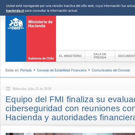
Usted está navegando por una versión inactiva del sitio web, cuya información fue actual
para consultar la información actual.
hacienda.cl
SALA DE
EL MINISTERIO
DOCUMEN
PRENSA
Estás en:
Portada
Consejo de Estabilidad Financiera
Comunicados del Consejo
Miércoles, julio 25 de 2018
Equipo del FMI finaliza su evalua
ciberseguridad con reuniones con
Hacienda y autoridades financier