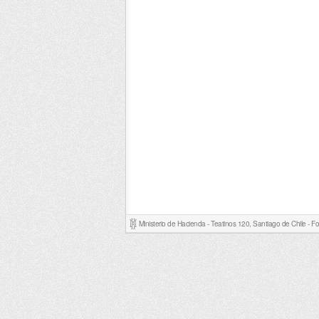
Ministerio de Hacienda - Teatinos 120, Santiago de Chile - 