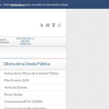
o. Visite
para consultar la información actual.
hacienda.cl
OFICINA DE LA
NDOS
DEUDA
ERANOS
PÚBLICA
Oficina de la Deuda Pública
Acerca de la Oficina de la Deuda Pública
Plan Emisión 2020
Venta de Dólares
Bonos Verdes
Colocaciones BCCh (SOMA)
Colocaciones vía Book-Building