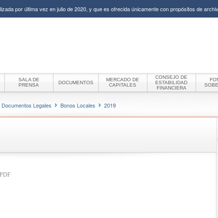
izada por última vez en julio de 2020, y que es ofrecida únicamente con propósitos de archiv
CONSEJO DE
SALA DE
MERCADO DE
FO
DOCUMENTOS
ESTABILIDAD
PRENSA
CAPITALES
SOB
FINANCIERA
Documentos Legales
Bonos Locales
2019
t PDF