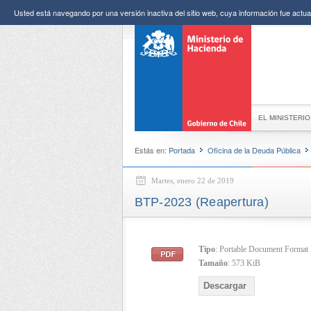
Usted está navegando por una versión inactiva del sitio web, cuya información fue actual
EL MINISTERIO
Estás en:
Portada
Oficina de la Deuda Pública
Martes, enero 22 de 2019
BTP-2023 (Reapertura)
Tipo
: Portable Document Forma
Tamaño
: 573 KiB
Descargar