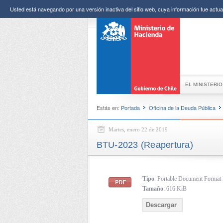
Usted está navegando por una versión inactiva del sitio web, cuya información fue actual
EL MINISTERIO
Estás en:
Portada
Oficina de la Deuda Pública
Martes, enero 22 de 2019
BTU-2023 (Reapertura)
Tipo
: Portable Document Forma
Tamaño
: 616 KiB
Descargar