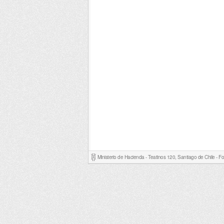
Ministerio de Hacienda - Teatinos 120, Santiago de Chile - 