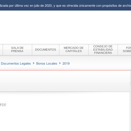
izada por última vez en julio de 2020, y que es ofrecida únicamente con propósitos de archiv
CONSEJO DE
SALA DE
MERCADO DE
FO
DOCUMENTOS
ESTABILIDAD
PRENSA
CAPITALES
SOB
FINANCIERA
Documentos Legales
Bonos Locales
2019
t PDF