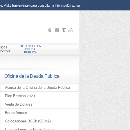
o. Visite
para consultar la información actual.
hacienda.cl
OFICINA DE LA
NDOS
DEUDA
ERANOS
PÚBLICA
Oficina de la Deuda Pública
Acerca de la Oficina de la Deuda Pública
Plan Emisión 2020
Venta de Dólares
Bonos Verdes
Colocaciones BCCh (SOMA)
Colocaciones vía Book-Building