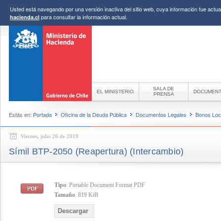
Usted está navegando por una versión inactiva del sitio web, cuya información fue actual
para consultar la información actual.
hacienda.cl
SALA DE
EL MINISTERIO
DOCUMEN
PRENSA
Estás en:
Portada
Oficina de la Deuda Pública
Documentos Legales
Bonos Loc
Viernes, julio 26 de 2019
Símil BTP-2050 (Reapertura) (Intercambio)
Tipo
: Portable Document Format PDF
Tamaño
: 819 KiB
Descargar