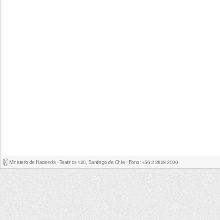
Ministerio de Hacienda - Teatinos 120, Santiago de Chile - Fono: +56 2 2828 2000