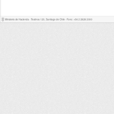
Ministerio de Hacienda - Teatinos 120, Santiago de Chile - Fono: +56 2 2828 2000