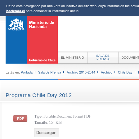
Usted está navegando por una versión inactiva del sitio web, cuya información fue actual
para consultar la información actual.
hacienda.cl
SALA DE
EL MINISTERIO
DOCUMEN
PRENSA
Estás en:
Portada
Sala de Prensa
Archivo 2010-2014
Archivo
Chile Day
Programa Chile Day 2012
Tipo
: Portable Document Format PDF
Tamaño
: 154 KiB
Descargar