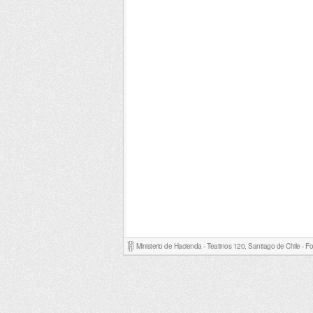
Ministerio de Hacienda - Teatinos 120, Santiago de Chile - 