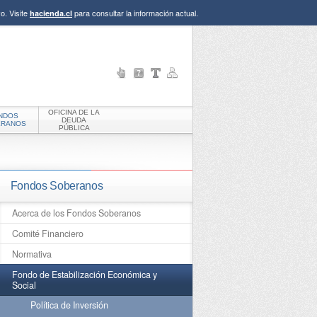
o. Visite
para consultar la información actual.
hacienda.cl
OFICINA DE LA
NDOS
DEUDA
ERANOS
PÚBLICA
Fondos Soberanos
Acerca de los Fondos Soberanos
Comité Financiero
Normativa
Fondo de Estabilización Económica y
Social
Política de Inversión