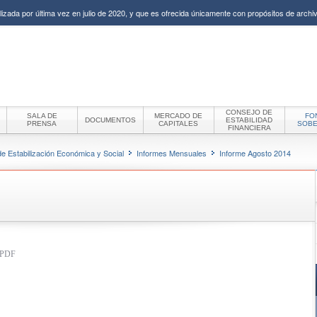
izada por última vez en julio de 2020, y que es ofrecida únicamente con propósitos de archiv
CONSEJO DE
SALA DE
MERCADO DE
FO
DOCUMENTOS
ESTABILIDAD
PRENSA
CAPITALES
SOB
FINANCIERA
e Estabilización Económica y Social
Informes Mensuales
Informe Agosto 2014
t PDF