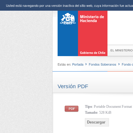
Usted está navegando por una versión inactiva del sitio web, cuya información fue actual
EL MINISTERIO
Estás en:
Portada
Fondos Soberanos
Fondo d
Versión PDF
Tipo
: Portable Document Forma
Tamaño
: 528 KiB
Descargar