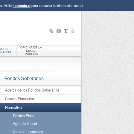
o. Visite
para consultar la información actual.
hacienda.cl
OFICINA DE LA
NDOS
DEUDA
ERANOS
PÚBLICA
Fondos Soberanos
Acerca de los Fondos Soberanos
Comité Financiero
Normativa
Política Fiscal
Agencia Fiscal
Comité Financiero