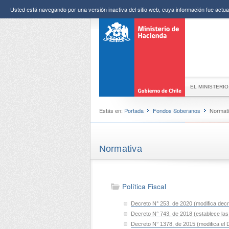
Usted está navegando por una versión inactiva del sitio web, cuya información fue actual
EL MINISTERIO
Estás en:
Portada
Fondos Soberanos
Normat
Normativa
Política Fiscal
Decreto N° 253, de 2020 (modifica decre
Decreto N° 743, de 2018 (establece las b
Decreto N° 1378, de 2015 (modifica el D