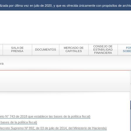
izada por última vez en julio de 2020, y que es ofrecida únicamente con propósitos de archiv
CONSEJO DE
SALA DE
MERCADO DE
FO
DOCUMENTOS
ESTABILIDAD
PRENSA
CAPITALES
SOB
FINANCIERA
iva
to N° 743 de 2018 que establece las bases de la política fiscal)
ases de la política fiscal)
ecreto Supremo Nº 892, de 03 de julio de 2014, del Ministerio de Hacienda)