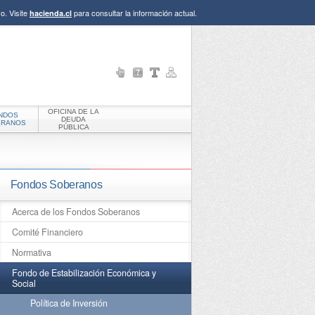
o. Visite
para consultar la información actual.
hacienda.cl
OFICINA DE LA
NDOS
DEUDA
ERANOS
PÚBLICA
Fondos Soberanos
Acerca de los Fondos Soberanos
Comité Financiero
Normativa
Fondo de Estabilización Económica y
Social
Política de Inversión