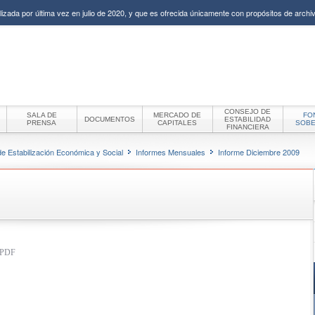
izada por última vez en julio de 2020, y que es ofrecida únicamente con propósitos de archiv
CONSEJO DE
SALA DE
MERCADO DE
FO
DOCUMENTOS
ESTABILIDAD
PRENSA
CAPITALES
SOB
FINANCIERA
e Estabilización Económica y Social
Informes Mensuales
Informe Diciembre 2009
t PDF