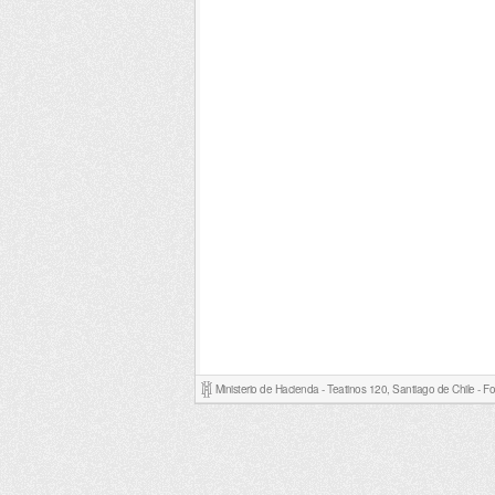
Ministerio de Hacienda - Teatinos 120, Santiago de Chile - 