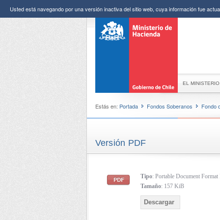
Usted está navegando por una versión inactiva del sitio web, cuya información fue actual
EL MINISTERIO
Estás en:
Portada
Fondos Soberanos
Fondo d
Versión PDF
Tipo
: Portable Document Forma
Tamaño
: 157 KiB
Descargar