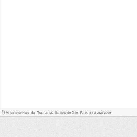
Ministerio de Hacienda - Teatinos 120, Santiago de Chile - Fono: +56 2 2828 2000