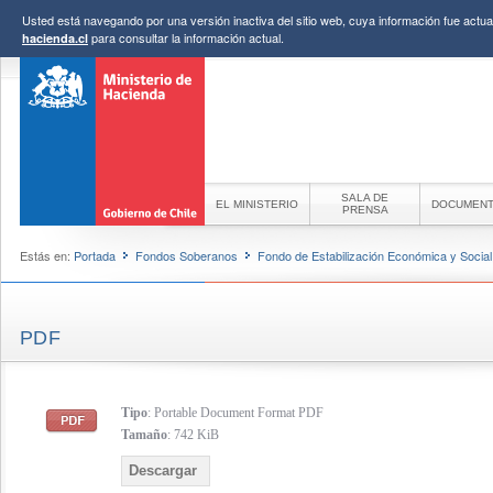
Usted está navegando por una versión inactiva del sitio web, cuya información fue actual
para consultar la información actual.
hacienda.cl
SALA DE
EL MINISTERIO
DOCUMEN
PRENSA
Estás en:
Portada
Fondos Soberanos
Fondo de Estabilización Económica y Social
PDF
Tipo
: Portable Document Format PDF
Tamaño
: 742 KiB
Descargar