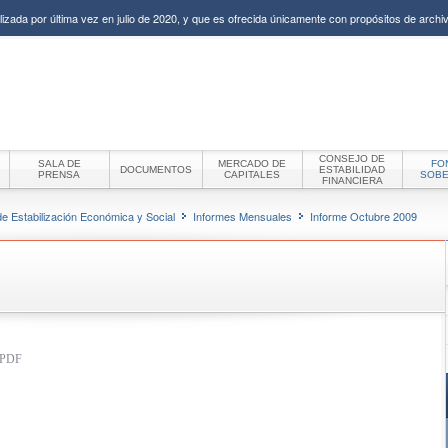
izada por última vez en julio de 2020, y que es ofrecida únicamente con propósitos de archiv
CONSEJO DE
SALA DE
MERCADO DE
FO
DOCUMENTOS
ESTABILIDAD
PRENSA
CAPITALES
SOB
FINANCIERA
e Estabilización Económica y Social
Informes Mensuales
Informe Octubre 2009
t PDF