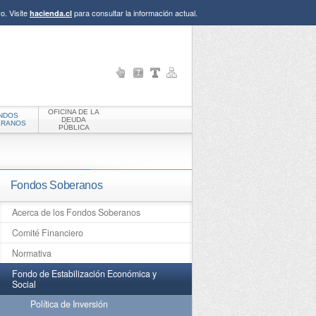
o. Visite
para consultar la información actual.
hacienda.cl
OFICINA DE LA
NDOS
DEUDA
ERANOS
PÚBLICA
Fondos Soberanos
Acerca de los Fondos Soberanos
Comité Financiero
Normativa
Fondo de Estabilización Económica y
Social
Política de Inversión