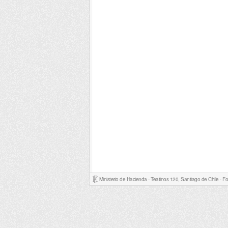
Ministerio de Hacienda - Teatinos 120, Santiago de Chile - 