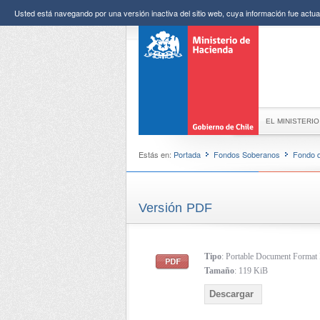
Usted está navegando por una versión inactiva del sitio web, cuya información fue actual
EL MINISTERIO
Estás en:
Portada
Fondos Soberanos
Fondo d
Versión PDF
Tipo
: Portable Document Forma
Tamaño
: 119 KiB
Descargar