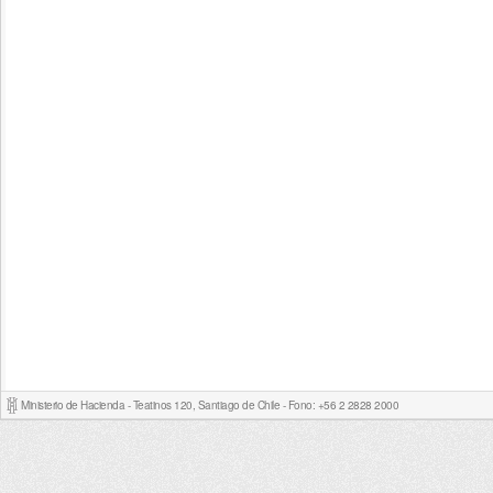
Ministerio de Hacienda - Teatinos 120, Santiago de Chile - Fono: +56 2 2828 2000