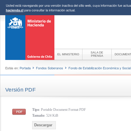
Usted está navegando por una versión inactiva del sitio web, cuya información fue actual
para consultar la información actual.
hacienda.cl
SALA DE
EL MINISTERIO
DOCUMEN
PRENSA
Estás en:
Portada
Fondos Soberanos
Fondo de Estabilización Económica y Social
Versión PDF
Tipo
: Portable Document Format PDF
Tamaño
: 524 KiB
Descargar