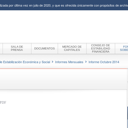
izada por última vez en julio de 2020, y que es ofrecida únicamente con propósitos de archiv
CONSEJO DE
SALA DE
MERCADO DE
FO
DOCUMENTOS
ESTABILIDAD
PRENSA
CAPITALES
SOB
FINANCIERA
e Estabilización Económica y Social
Informes Mensuales
Informe Octubre 2014
t PDF