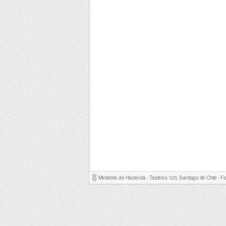
Ministerio de Hacienda - Teatinos 120, Santiago de Chile - 