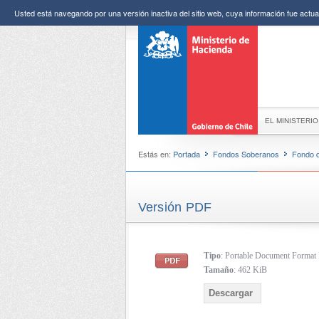
Usted está navegando por una versión inactiva del sitio web, cuya información fue actual
EL MINISTERIO
Estás en:
Portada
Fondos Soberanos
Fondo d
Versión PDF
Tipo
: Portable Document Forma
Tamaño
: 462 KiB
Descargar