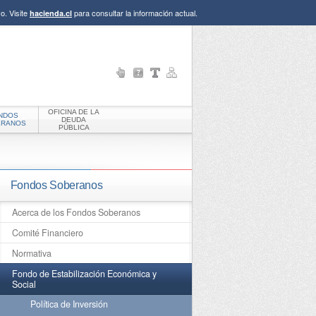
o. Visite
para consultar la información actual.
hacienda.cl
OFICINA DE LA
NDOS
DEUDA
ERANOS
PÚBLICA
Fondos Soberanos
Acerca de los Fondos Soberanos
Comité Financiero
Normativa
Fondo de Estabilización Económica y
Social
Política de Inversión