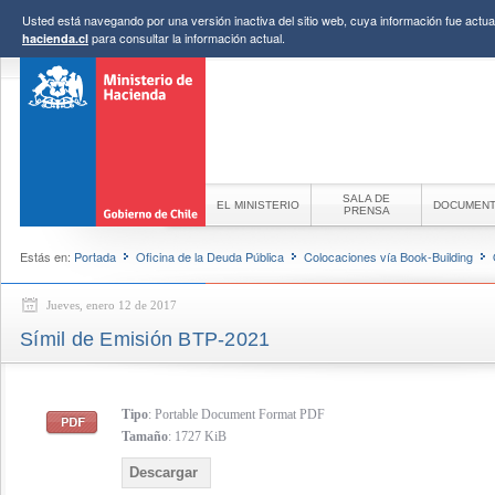
Usted está navegando por una versión inactiva del sitio web, cuya información fue actual
para consultar la información actual.
hacienda.cl
SALA DE
EL MINISTERIO
DOCUMEN
PRENSA
Estás en:
Portada
Oficina de la Deuda Pública
Colocaciones vía Book-Building
Jueves, enero 12 de 2017
Símil de Emisión BTP-2021
Tipo
: Portable Document Format PDF
Tamaño
: 1727 KiB
Descargar