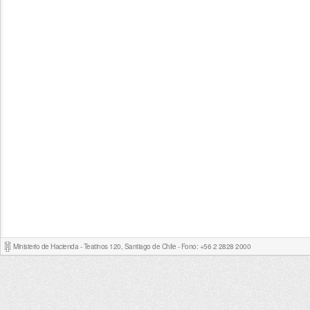
Ministerio de Hacienda - Teatinos 120, Santiago de Chile - Fono: +56 2 2828 2000