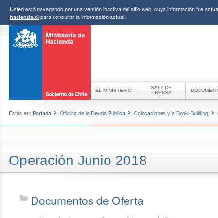
Usted está navegando por una versión inactiva del sitio web, cuya información fue actual
para consultar la información actual.
hacienda.cl
SALA DE
EL MINISTERIO
DOCUMEN
PRENSA
Estás en:
Portada
Oficina de la Deuda Pública
Colocaciones vía Book-Building
Operación Junio 2018
Documentos de Oferta