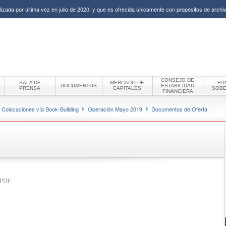
izada por última vez en julio de 2020, y que es ofrecida únicamente con propósitos de archiv
CONSEJO DE
SALA DE
MERCADO DE
FO
DOCUMENTOS
ESTABILIDAD
PRENSA
CAPITALES
SOB
FINANCIERA
Colocaciones vía Book-Building
Operación Mayo 2019
Documentos de Oferta
t PDF