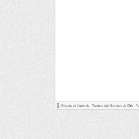
Ministerio de Hacienda - Teatinos 120, Santiago de Chile - 