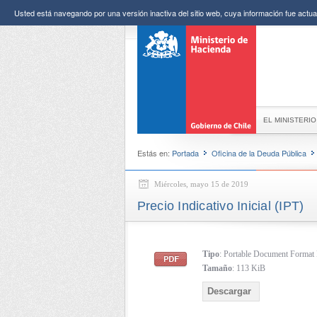
Usted está navegando por una versión inactiva del sitio web, cuya información fue actual
EL MINISTERIO
Estás en:
Portada
Oficina de la Deuda Pública
Miércoles, mayo 15 de 2019
Precio Indicativo Inicial (IPT)
Tipo
: Portable Document Forma
Tamaño
: 113 KiB
Descargar