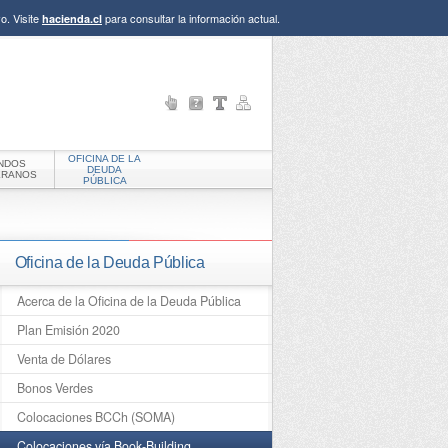
o. Visite
para consultar la información actual.
hacienda.cl
OFICINA DE LA
NDOS
DEUDA
ERANOS
PÚBLICA
Oficina de la Deuda Pública
Acerca de la Oficina de la Deuda Pública
Plan Emisión 2020
Venta de Dólares
Bonos Verdes
Colocaciones BCCh (SOMA)
Colocaciones vía Book-Building