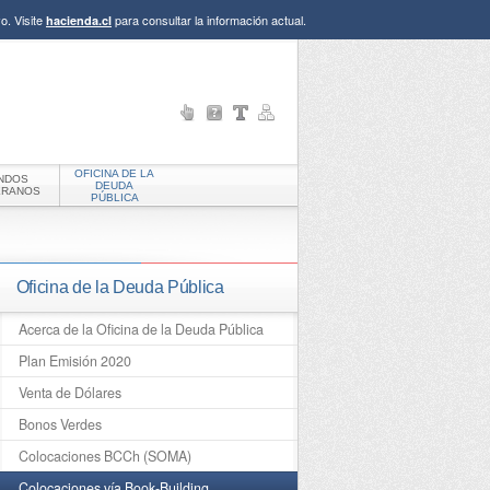
o. Visite
para consultar la información actual.
hacienda.cl
OFICINA DE LA
NDOS
DEUDA
ERANOS
PÚBLICA
Oficina de la Deuda Pública
Acerca de la Oficina de la Deuda Pública
Plan Emisión 2020
Venta de Dólares
Bonos Verdes
Colocaciones BCCh (SOMA)
Colocaciones vía Book-Building