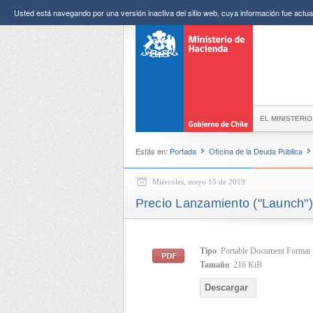
Usted está navegando por una versión inactiva del sitio web, cuya información fue actual
EL MINISTERIO
Estás en:
Portada
Oficina de la Deuda Pública
Miércoles, mayo 15 de 2019
Precio Lanzamiento ("Launch")
Tipo
: Portable Document Forma
Tamaño
: 216 KiB
Descargar