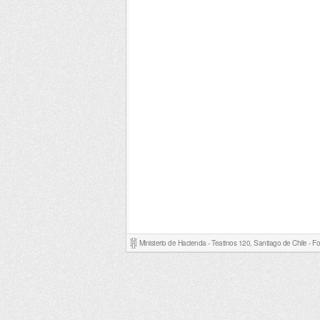
Ministerio de Hacienda - Teatinos 120, Santiago de Chile - 