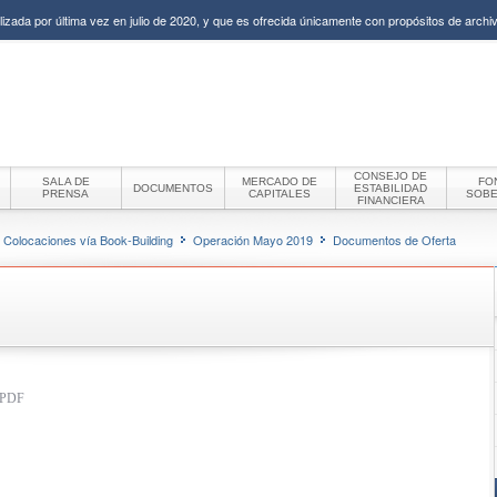
izada por última vez en julio de 2020, y que es ofrecida únicamente con propósitos de archiv
CONSEJO DE
SALA DE
MERCADO DE
FO
DOCUMENTOS
ESTABILIDAD
PRENSA
CAPITALES
SOB
FINANCIERA
Colocaciones vía Book-Building
Operación Mayo 2019
Documentos de Oferta
t PDF