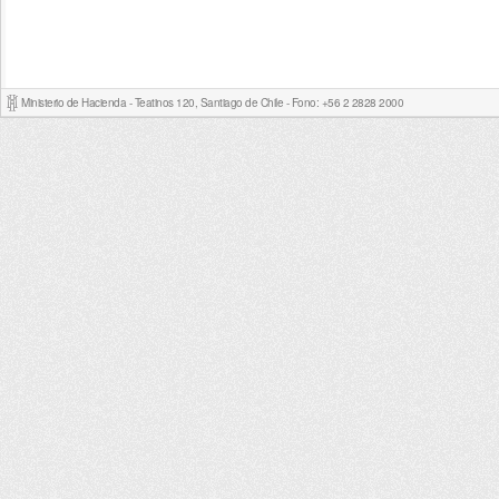
Ministerio de Hacienda - Teatinos 120, Santiago de Chile - Fono: +56 2 2828 2000