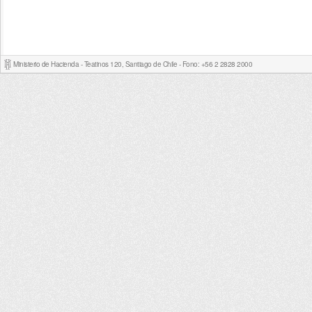
Ministerio de Hacienda - Teatinos 120, Santiago de Chile - Fono: +56 2 2828 2000