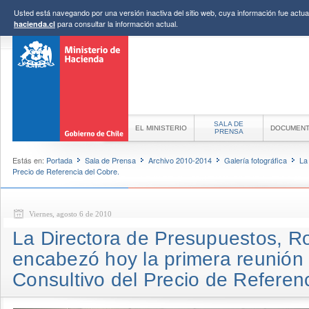
Usted está navegando por una versión inactiva del sitio web, cuya información fue actual
para consultar la información actual.
hacienda.cl
SALA DE
EL MINISTERIO
DOCUMEN
PRENSA
Estás en:
Portada
Sala de Prensa
Archivo 2010-2014
Galería fotográfica
La
Precio de Referencia del Cobre.
Viernes, agosto 6 de 2010
La Directora de Presupuestos, R
encabezó hoy la primera reunión
Consultivo del Precio de Referen