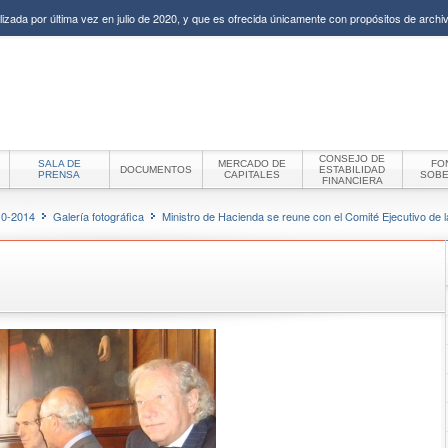
izada por última vez en julio de 2020, y que es ofrecida únicamente con propósitos de archiv
CONSEJO DE
SALA DE
MERCADO DE
FO
DOCUMENTOS
ESTABILIDAD
PRENSA
CAPITALES
SOB
FINANCIERA
10-2014
Galería fotográfica
Ministro de Hacienda se reune con el Comité Ejecutivo de 