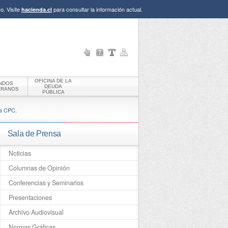
o. Visite
para consultar la información actual.
hacienda.cl
OFICINA DE LA
NDOS
DEUDA
ERANOS
PÚBLICA
la CPC.
Sala de Prensa
Noticias
Columnas de Opinión
Conferencias y Seminarios
Presentaciones
Archivo Audiovisual
Normas Gráficas