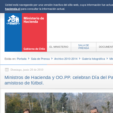
Usted está navegando por una versión inactiva del sitio web, cuya información fue actual
para consultar la información actual.
hacienda.cl
SALA DE
EL MINISTERIO
DOCUMEN
PRENSA
Estás en:
Portada
Sala de Prensa
Archivo 2010-2014
Galería fotográfica
Mi
Domingo, junio 20 de 2010
Ministros de Hacienda y OO.PP. celebran Día del Pa
amistoso de fútbol.