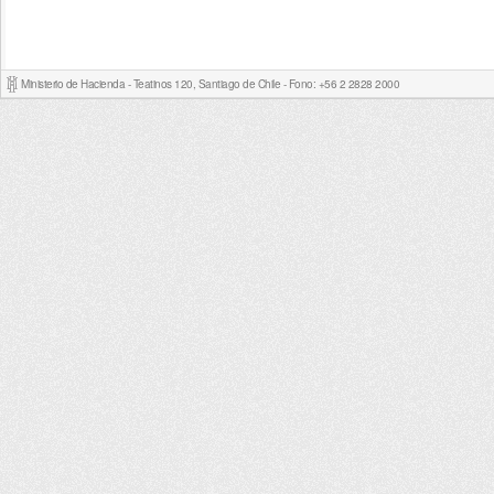
Ministerio de Hacienda - Teatinos 120, Santiago de Chile - Fono: +56 2 2828 2000