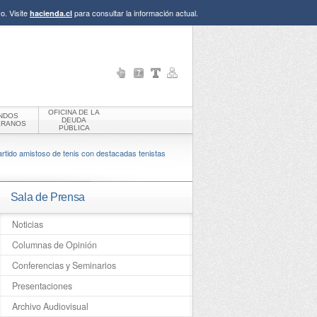
o. Visite
para consultar la información actual.
hacienda.cl
OFICINA DE LA
NDOS
DEUDA
ERANOS
PÚBLICA
tido amistoso de tenis con destacadas tenistas
Sala de Prensa
Noticias
Columnas de Opinión
Conferencias y Seminarios
Presentaciones
Archivo Audiovisual