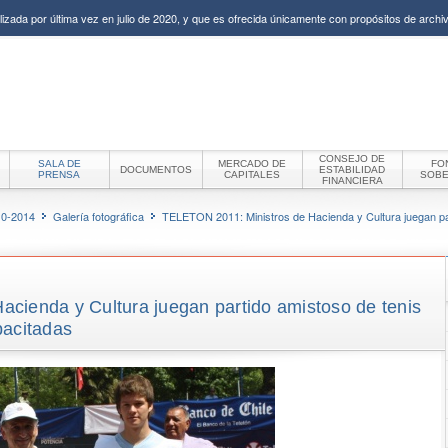
izada por última vez en julio de 2020, y que es ofrecida únicamente con propósitos de archiv
CONSEJO DE
SALA DE
MERCADO DE
FO
DOCUMENTOS
ESTABILIDAD
PRENSA
CAPITALES
SOB
FINANCIERA
10-2014
Galería fotográfica
TELETON 2011: Ministros de Hacienda y Cultura juegan par
cienda y Cultura juegan partido amistoso de tenis
pacitadas