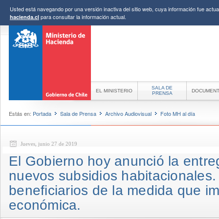
Usted está navegando por una versión inactiva del sitio web, cuya información fue actual
para consultar la información actual.
hacienda.cl
SALA DE
EL MINISTERIO
DOCUMEN
PRENSA
Estás en:
Portada
Sala de Prensa
Archivo Audiovisual
Foto MH al día
Jueves, junio 27 de 2019
El Gobierno hoy anunció la entre
nuevos subsidios habitacionales. 
beneficiarios de la medida que im
económica.