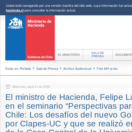
Usted está navegando por una versión inactiva del sitio web, cuya información fue actual
para consultar la información actual.
hacienda.cl
SALA DE
EL MINISTERIO
DOCUMEN
PRENSA
Estás en:
Portada
Sala de Prensa
Archivo Audiovisual
Foto MH al día
Miércoles, abril 11 de 2018
El ministro de Hacienda, Felipe 
en el seminario “Perspectivas par
Chile: Los desafíos del nuevo Go
por Clapes-UC y que se realizó e