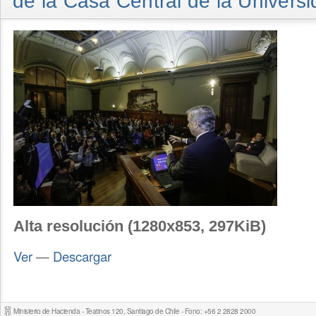
de la Casa Central de la Universi
Alta resolución (1280x853, 297KiB)
Ver
—
Descargar
Ministerio de Hacienda - Teatinos 120, Santiago de Chile - Fono: +56 2 2828 2000