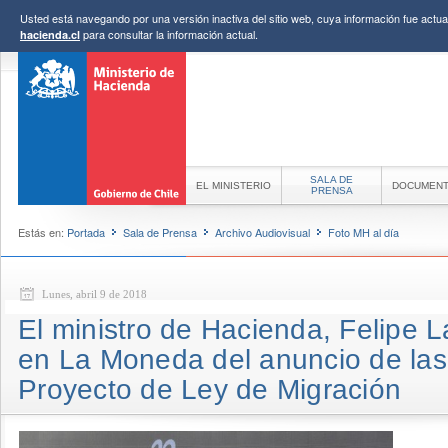
Usted está navegando por una versión inactiva del sitio web, cuya información fue actual
para consultar la información actual.
hacienda.cl
SALA DE
EL MINISTERIO
DOCUMEN
PRENSA
Estás en:
Portada
Sala de Prensa
Archivo Audiovisual
Foto MH al día
Lunes, abril 9 de 2018
El ministro de Hacienda, Felipe La
en La Moneda del anuncio de las 
Proyecto de Ley de Migración