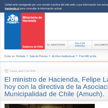
Usted está navegando por una versión inactiva del sitio web, cuya información fue actual
para consultar la información actual.
hacienda.cl
SALA DE
EL MINISTERIO
DOCUMEN
PRENSA
Estás en:
Portada
Sala de Prensa
Archivo Audiovisual
Foto MH al día
Lunes, abril 2 de 2018
El ministro de Hacienda, Felipe L
hoy con la directiva de la Asocia
Municipalidad de Chile (Amuch).