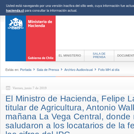
Usted está navegando por una versión inactiva del sitio web, cuya información fue actual
para consultar la información actual.
hacienda.cl
SALA DE
EL MINISTERIO
DOCUMEN
PRENSA
Estás en:
Portada
Sala de Prensa
Archivo Audiovisual
Foto MH al día
Viernes, junio 7 de 2019
El Ministro de Hacienda, Felipe La
titular de Agricultura, Antonio Wal
mañana La Vega Central, donde r
saludaron a los locatarios de la f