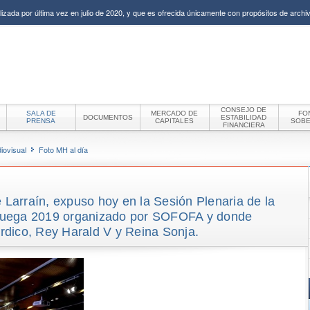
izada por última vez en julio de 2020, y que es ofrecida únicamente con propósitos de archiv
CONSEJO DE
SALA DE
MERCADO DE
FO
DOCUMENTOS
ESTABILIDAD
PRENSA
CAPITALES
SOB
FINANCIERA
iovisual
Foto MH al día
e Larraín, expuso hoy en la Sesión Plenaria de la
ruega 2019 organizado por SOFOFA y donde
órdico, Rey Harald V y Reina Sonja.