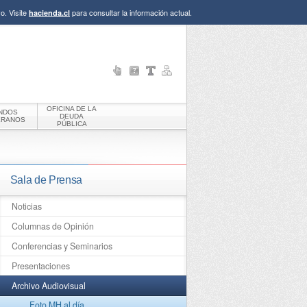
o. Visite
para consultar la información actual.
hacienda.cl
OFICINA DE LA
NDOS
DEUDA
ERANOS
PÚBLICA
Sala de Prensa
Noticias
Columnas de Opinión
Conferencias y Seminarios
Presentaciones
Archivo Audiovisual
Foto MH al día