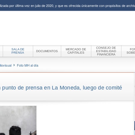
izada por última vez en julio de 2020, y que es ofrecida únicamente con propósitos de archiv
CONSEJO DE
SALA DE
MERCADO DE
FO
DOCUMENTOS
ESTABILIDAD
PRENSA
CAPITALES
SOB
FINANCIERA
iovisual
Foto MH al día
n punto de prensa en La Moneda, luego de comité