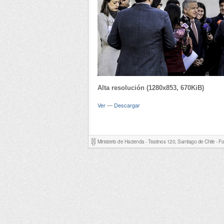
Alta resolución (1280x853, 670KiB)
Ver
—
Descargar
Ministerio de Hacienda - Teatinos 120, Santiago de Chile - 