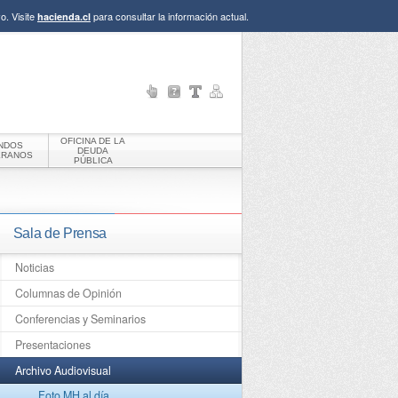
o. Visite
para consultar la información actual.
hacienda.cl
OFICINA DE LA
NDOS
DEUDA
ERANOS
PÚBLICA
Sala de Prensa
Noticias
Columnas de Opinión
Conferencias y Seminarios
Presentaciones
Archivo Audiovisual
Foto MH al día