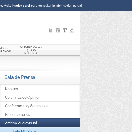
o. Visite
para consultar la información actual.
hacienda.cl
OFICINA DE LA
NDOS
DEUDA
ERANOS
PÚBLICA
Sala de Prensa
Noticias
Columnas de Opinión
Conferencias y Seminarios
Presentaciones
Archivo Audiovisual
Foto MH al día