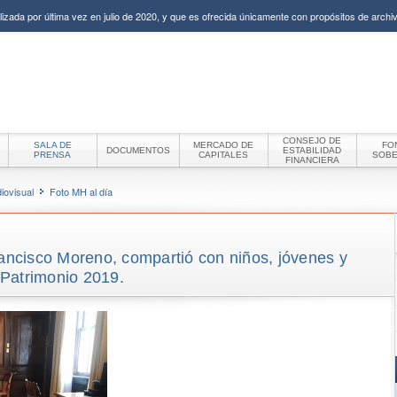
izada por última vez en julio de 2020, y que es ofrecida únicamente con propósitos de archiv
CONSEJO DE
SALA DE
MERCADO DE
FO
DOCUMENTOS
ESTABILIDAD
PRENSA
CAPITALES
SOB
FINANCIERA
iovisual
Foto MH al día
rancisco Moreno, compartió con niños, jóvenes y
l Patrimonio 2019.