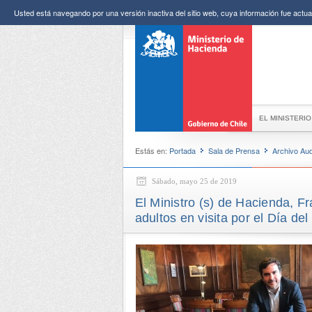
Usted está navegando por una versión inactiva del sitio web, cuya información fue actual
EL MINISTERIO
Estás en:
Portada
Sala de Prensa
Archivo Aud
Sábado, mayo 25 de 2019
El Ministro (s) de Hacienda, F
adultos en visita por el Día de