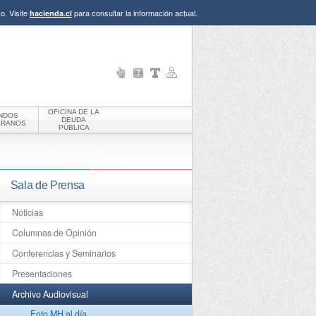
o. Visite
para consultar la información actual.
hacienda.cl
OFICINA DE LA
NDOS
DEUDA
ERANOS
PÚBLICA
Sala de Prensa
Noticias
Columnas de Opinión
Conferencias y Seminarios
Presentaciones
Archivo Audiovisual
Foto MH al día