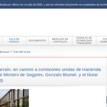
izada por última vez en julio de 2020, y que es ofrecida únicamente con propósitos de archiv
CONSEJO DE
SALA DE
MERCADO DE
FO
DOCUMENTOS
ESTABILIDAD
PRENSA
CAPITALES
SOB
FINANCIERA
iovisual
Foto MH al día
Larraín, en camino a comisiones unidas de Hacienda
l Ministro de Segpres, Gonzalo Blumel, y el titular
g.