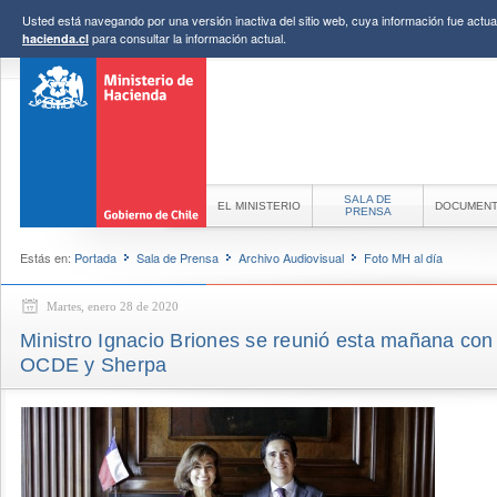
Usted está navegando por una versión inactiva del sitio web, cuya información fue actual
para consultar la información actual.
hacienda.cl
SALA DE
EL MINISTERIO
DOCUMEN
PRENSA
Estás en:
Portada
Sala de Prensa
Archivo Audiovisual
Foto MH al día
Martes, enero 28 de 2020
Ministro Ignacio Briones se reunió esta mañana co
OCDE y Sherpa