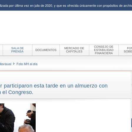
izada por última vez en julio de 2020, y que es ofrecida únicamente con propósitos de archiv
CONSEJO DE
SALA DE
MERCADO DE
FO
DOCUMENTOS
ESTABILIDAD
PRENSA
CAPITALES
SOB
FINANCIERA
iovisual
Foto MH al día
or participaron esta tarde en un almuerzo con
n el Congreso.