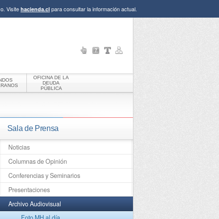
o. Visite
para consultar la información actual.
hacienda.cl
OFICINA DE LA
NDOS
DEUDA
ERANOS
PÚBLICA
Sala de Prensa
Noticias
Columnas de Opinión
Conferencias y Seminarios
Presentaciones
Archivo Audiovisual
Foto MH al día