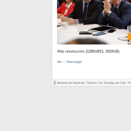
Alta resolución (1280x853, 202KiB)
Ver
—
Descargar
Ministerio de Hacienda - Teatinos 120, Santiago de Chile - 