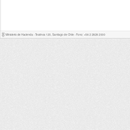
Ministerio de Hacienda - Teatinos 120, Santiago de Chile - Fono: +56 2 2828 2000