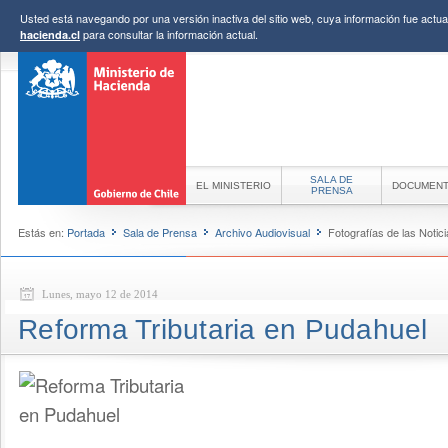
Usted está navegando por una versión inactiva del sitio web, cuya información fue actual
para consultar la información actual.
hacienda.cl
SALA DE
EL MINISTERIO
DOCUMEN
PRENSA
Estás en:
Portada
Sala de Prensa
Archivo Audiovisual
Fotografías de las Notic
Lunes, mayo 12 de 2014
Reforma Tributaria en Pudahuel