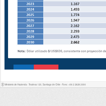
Ministerio de Hacienda - Teatinos 120, Santiago de Chile - Fono: +56 2 2828 2000