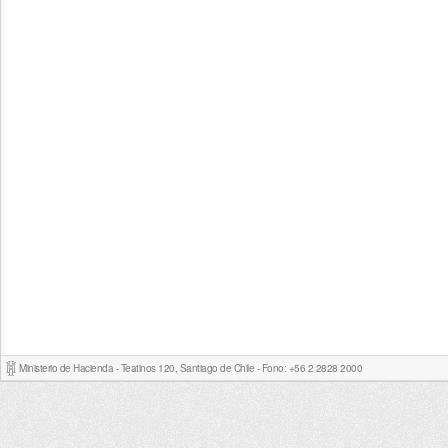
Ministerio de Hacienda - Teatinos 120, Santiago de Chile - Fono: +56 2 2828 2000