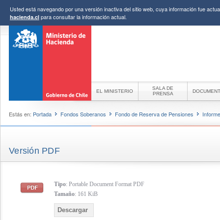
Usted está navegando por una versión inactiva del sitio web, cuya información fue actual
para consultar la información actual.
hacienda.cl
SALA DE
EL MINISTERIO
DOCUMEN
PRENSA
Estás en:
Portada
Fondos Soberanos
Fondo de Reserva de Pensiones
Inform
Versión PDF
Tipo
: Portable Document Format PDF
Tamaño
: 161 KiB
Descargar