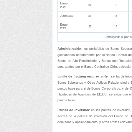
Enero-
32
5
2020
Junio-2020
28
5
Enero-
23
5
2021
*Corresponde al plan a
los portafolios de Bonos Sobera
Administración:
gestionados directamente por el Banco Central de 
Bonos de Alto Rendimiento, y Bonos con Respaldo
contratados por el Banco Central de Chile, seleccio
se ha definido
Límite de
tracking error ex ante
:
Bonos Soberanos y Otros Activos Relacionsfod y B
puntos base para el de Bonos Corporativos, y de 
Hipotecas de Agencias de EE.UU. se exige que el 
puntos base.
: en las pautas de inversión
Pautas de inversión
acerca de la política de inversión del Fondo de
derivados y apalancamiento, y otros límites relevan