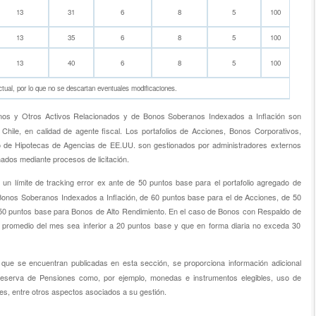
13
31
6
8
5
100
13
35
6
8
5
100
13
40
6
8
5
100
ctual, por lo que no se descartan eventuales modificaciones.
nos y Otros Activos Relacionados y de Bonos Soberanos Indexados a Inflación son
Chile, en calidad de agente fiscal. Los portafolios de Acciones, Bonos Corporativos,
 de Hipotecas de Agencias de EE.UU. son gestionados por administradores externos
nados mediante procesos de licitación.
 un límite de tracking error ex ante de 50 puntos base para el portafolio agregado de
onos Soberanos Indexados a Inflación, de 60 puntos base para el de Acciones, de 50
150 puntos base para Bonos de Alto Rendimiento. En el caso de Bonos con Respaldo de
promedio del mes sea inferior a 20 puntos base y que en forma diaria no exceda 30
, que se encuentran publicadas en esta sección, se proporciona información adicional
 Reserva de Pensiones como, por ejemplo, monedas e instrumentos elegibles, uso de
tes, entre otros aspectos asociados a su gestión.