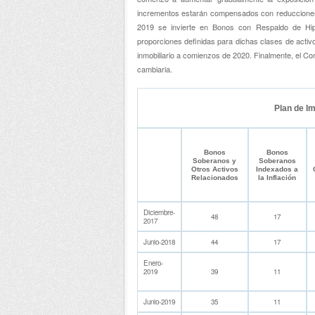
incrementos estarán compensados con reducciones a
2019 se invierte en Bonos con Respaldo de Hi
proporciones definidas para dichas clases de activo
inmobiliario a comienzos de 2020. Finalmente, el Co
cambiaria.
Plan de Im
Bonos
Bonos
Soberanos y
Soberanos
Otros Activos
Indexados a
Relacionados
la Inflación
Diciembre-
48
17
2017
Junio-2018
44
17
Enero-
2019
39
11
Junio-2019
35
11