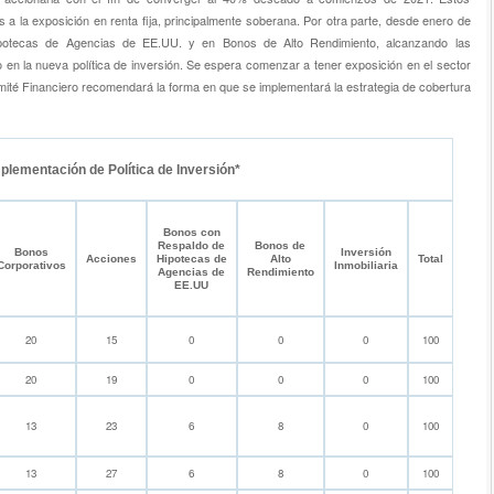
 la exposición en renta fija, principalmente soberana. Por otra parte, desde enero de
potecas de Agencias de EE.UU. y en Bonos de Alto Rendimiento, alcanzando las
 en la nueva política de inversión. Se espera comenzar a tener exposición en el sector
mité Financiero recomendará la forma en que se implementará la estrategia de cobertura
plementación de Política de Inversión*
Bonos con
Respaldo de
Bonos de
Bonos
Inversión
Acciones
Hipotecas de
Alto
Total
Corporativos
Inmobiliaria
Agencias de
Rendimiento
EE.UU
20
15
0
0
0
100
20
19
0
0
0
100
13
23
6
8
0
100
13
27
6
8
0
100