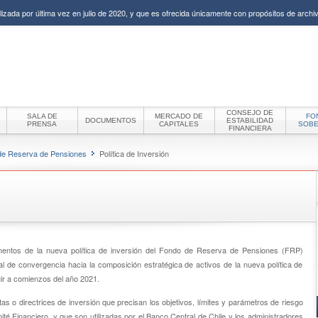
izada por última vez en julio de 2020, y que es ofrecida únicamente con propósitos de archiv
CONSEJO DE
SALA DE
MERCADO DE
FO
DOCUMENTOS
ESTABILIDAD
PRENSA
CAPITALES
SOB
FINANCIERA
de Reserva de Pensiones
Política de Inversión
ementos de la nueva política de inversión del Fondo de Reserva de Pensiones (FRP)
 de convergencia hacia la composición estratégica de activos de la nueva política de
uir a comienzos del año 2021.
as o directrices de inversión que precisan los objetivos, límites y parámetros de riesgo
ité Financiero, y que son utilizadas por el Banco Central de Chile y los administradores