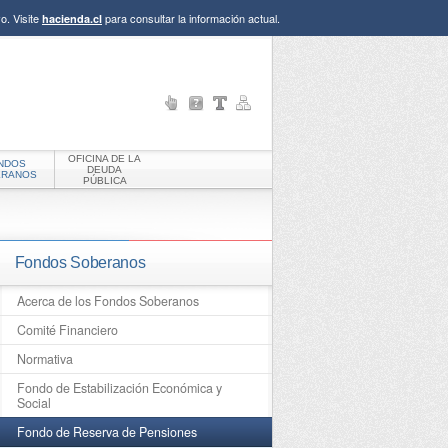
o. Visite
para consultar la información actual.
hacienda.cl
OFICINA DE LA
NDOS
DEUDA
ERANOS
PÚBLICA
Fondos Soberanos
Acerca de los Fondos Soberanos
Comité Financiero
Normativa
Fondo de Estabilización Económica y
Social
Fondo de Reserva de Pensiones