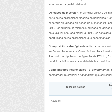
externos en la gestión del fondo.
: el principal objetivo de
Objetivos de inversión
parte de las obligaciones fiscales en pensiones. Con 
esperado anualizado en pesos de al menos 2% por s
60%. Por su parte, la tolerancia al riesgo establec
en cualquier año, sea menor a -12%. Se considera q
oportunidad de las obligaciones que debe financiar.
la composi
Composición estratégica de activos:
en Bonos Soberanos y Otros Activos Relacionado
Respaldo de Hipotecas de Agencias de EE.UU., 5% e
cubrirá paulatinamente la totalidad de la exposición c
: 
Comparadores referenciales (o
benchmarks
)
comparador referencial o
, que correspo
benchmark
Por
Clase de Activos
p
Acciones