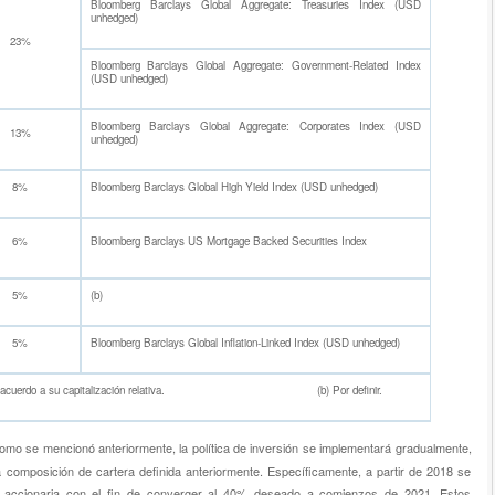
Bloomberg Barclays Global Aggregate: Treasuries Index (USD
unhedged)
23%
Bloomberg Barclays Global Aggregate: Government-Related Index
(USD unhedged)
Bloomberg Barclays Global Aggregate: Corporates Index (USD
13%
unhedged)
8%
Bloomberg Barclays Global High Yield Index (USD unhedged)
6%
Bloomberg Barclays US Mortgage Backed Securities Index
5%
(b)
5%
Bloomberg Barclays Global Inflation-Linked Index (USD unhedged)
e agrega de acuerdo a su capitalización relativa. (b) Por definir.
como se mencionó anteriormente, la política de inversión se implementará gradualmente,
a composición de cartera definida anteriormente. Específicamente, a partir de 2018 se
 accionaria con el fin de converger al 40% deseado a comienzos de 2021. Estos