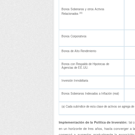
Bonos Soberanos y otros Activos
(a)
Relacionados
Bonos Corporativos
Bonos de Alto Rendimiento
Bonos con Respaldo de Hipotecas de
Agencias de EE.UU.
Inversión Inmobiliaria
Bonos Soberanos Indexados a Inflación (real)
(a) Cada subíndice de esta clase de activos s
tal 
Implementación de la Política de Inversión:
en un horizonte de tres años, hasta converger a l
comenzó a aumentar gradualmente la exposición