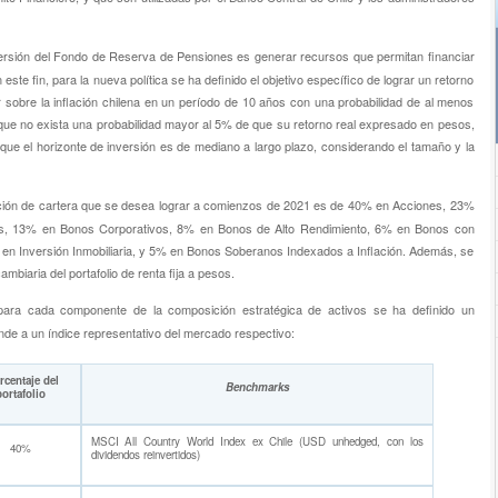
 inversión del Fondo de Reserva de Pensiones es generar recursos que permitan financiar
este fin, para la nueva política se ha definido el objetivo específico de lograr un retorno
obre la inflación chilena en un período de 10 años con una probabilidad de al menos
e que no exista una probabilidad mayor al 5% de que su retorno real expresado en pesos,
ue el horizonte de inversión es de mediano a largo plazo, considerando el tamaño y la
ción de cartera que se desea lograr a comienzos de 2021 es de 40% en Acciones, 23%
s, 13% en Bonos Corporativos, 8% en Bonos de Alto Rendimiento, 6% en Bonos con
n Inversión Inmobiliaria, y 5% en Bonos Soberanos Indexados a Inflación. Además, se
ambiaria del portafolio de renta fija a pesos.
para cada componente de la composición estratégica de activos se ha definido un
nde a un índice representativo del mercado respectivo:
centaje del
Benchmarks
ortafolio
MSCI All Country World Index ex Chile (USD unhedged, con los
40%
dividendos reinvertidos)