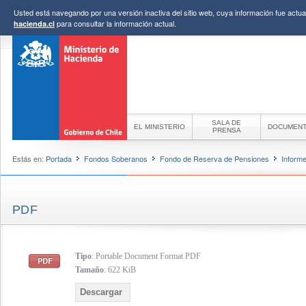
Usted está navegando por una versión inactiva del sitio web, cuya información fue actual
para consultar la información actual.
hacienda.cl
SALA DE
EL MINISTERIO
DOCUMEN
PRENSA
Estás en:
Portada
Fondos Soberanos
Fondo de Reserva de Pensiones
Inform
PDF
Tipo
: Portable Document Format PDF
Tamaño
: 622 KiB
Descargar