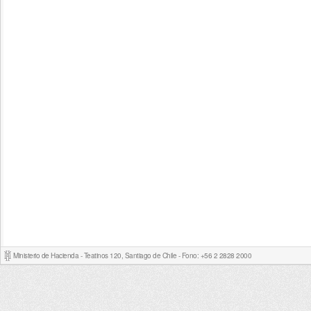
Ministerio de Hacienda - Teatinos 120, Santiago de Chile - Fono: +56 2 2828 2000