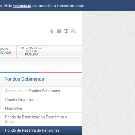
o. Visite
para consultar la información actual.
hacienda.cl
OFICINA DE LA
NDOS
DEUDA
ERANOS
PÚBLICA
Fondos Soberanos
Acerca de los Fondos Soberanos
Comité Financiero
Normativa
Fondo de Estabilización Económica y
Social
Fondo de Reserva de Pensiones