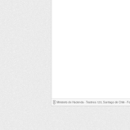
Ministerio de Hacienda - Teatinos 120, Santiago de Chile - 