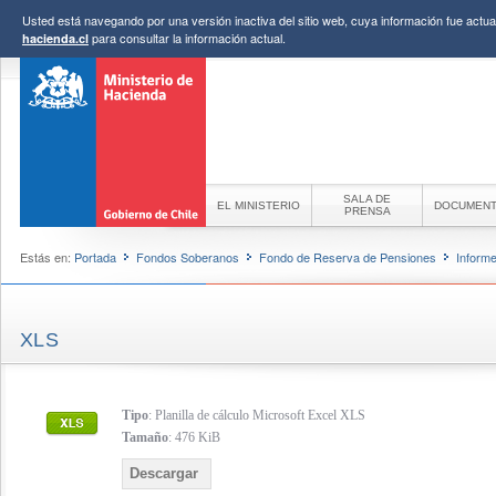
Usted está navegando por una versión inactiva del sitio web, cuya información fue actual
para consultar la información actual.
hacienda.cl
SALA DE
EL MINISTERIO
DOCUMEN
PRENSA
Estás en:
Portada
Fondos Soberanos
Fondo de Reserva de Pensiones
Inform
XLS
Tipo
: Planilla de cálculo Microsoft Excel XLS
Tamaño
: 476 KiB
Descargar