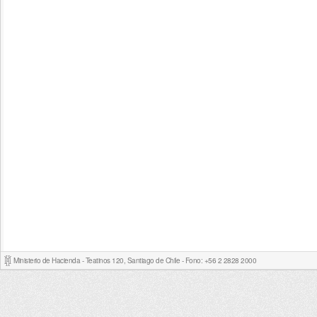
Ministerio de Hacienda - Teatinos 120, Santiago de Chile - Fono: +56 2 2828 2000