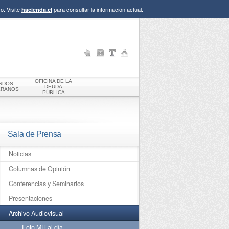
o. Visite
para consultar la información actual.
hacienda.cl
OFICINA DE LA
NDOS
DEUDA
ERANOS
PÚBLICA
Sala de Prensa
Noticias
Columnas de Opinión
Conferencias y Seminarios
Presentaciones
Archivo Audiovisual
Foto MH al día