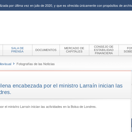
izada por última vez en julio de 2020, y que es ofrecida únicamente con propósitos de archiv
CONSEJO DE
SALA DE
MERCADO DE
FO
DOCUMENTOS
ESTABILIDAD
PRENSA
CAPITALES
SOB
FINANCIERA
iovisual
Fotografías de las Noticias
lena encabezada por el ministro Larraín inician las
dres.