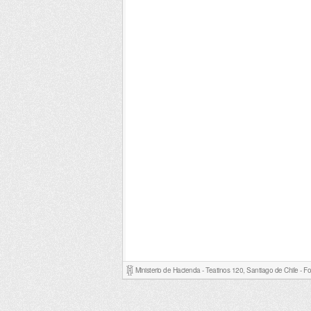
Ministerio de Hacienda - Teatinos 120, Santiago de Chile - 