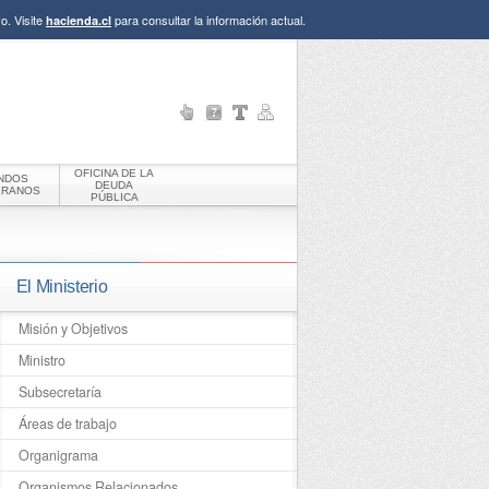
o. Visite
para consultar la información actual.
hacienda.cl
OFICINA DE LA
NDOS
DEUDA
ERANOS
PÚBLICA
El Ministerio
Misión y Objetivos
Ministro
Subsecretaría
Áreas de trabajo
Organigrama
Organismos Relacionados