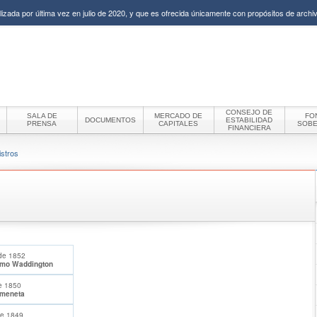
izada por última vez en julio de 2020, y que es ofrecida únicamente con propósitos de archiv
CONSEJO DE
SALA DE
MERCADO DE
FO
DOCUMENTOS
ESTABILIDAD
PRENSA
CAPITALES
SOB
FINANCIERA
istros
de 1852
rmo Waddington
de 1850
rmeneta
de 1849