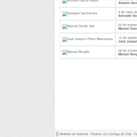
Antonio Gar
9 de mayo d
Salvador Sa
22 de septie
Manuel Cami
12 de septie
José Joaquí
28 de octubr
Manuel Reng
Ministerio de Hacienda - Teatinos 120, Santiago de Chile - 