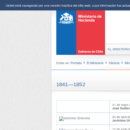
Usted está navegando por una versión inactiva del sitio web, cuya información fue actual
EL MINISTERIO
Estás en:
Portada
El Ministerio
Historia
Min
1841—1852
31 de mayo 
José Guille
20 de abril 
Jerónimo U
12 de junio 