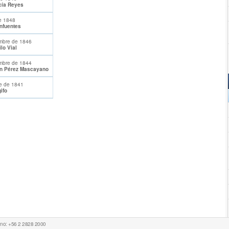
cía Reyes
e 1848
nfuentes
mbre de 1846
lo Vial
mbre de 1844
n Pérez Mascayano
e de 1841
ifo
Fono: +56 2 2828 2000