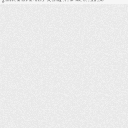
Ministerio de Hacienda - Teatinos 120, Santiago de Chile - Fono: +56 2 2828 2000