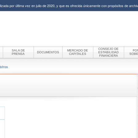
izada por última vez en julio de 2020, y que es ofrecida únicamente con propósitos de archiv
CONSEJO DE
SALA DE
MERCADO DE
FO
DOCUMENTOS
ESTABILIDAD
PRENSA
CAPITALES
SOB
FINANCIERA
istros