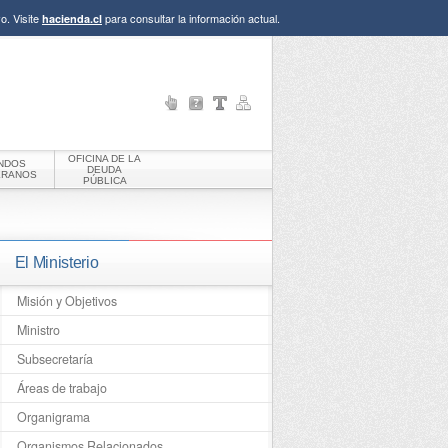
o. Visite
para consultar la información actual.
hacienda.cl
OFICINA DE LA
NDOS
DEUDA
ERANOS
PÚBLICA
El Ministerio
Misión y Objetivos
Ministro
Subsecretaría
Áreas de trabajo
Organigrama
Organismos Relacionados