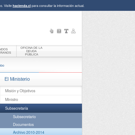
o. Visite
para consultar la información actual.
hacienda.cl
OFICINA DE LA
NDOS
DEUDA
ERANOS
PÚBLICA
mbo
El Ministerio
Misión y Objetivos
Ministro
Subsecretaría
Subsecretario
Documentos
Archivo 2010-2014