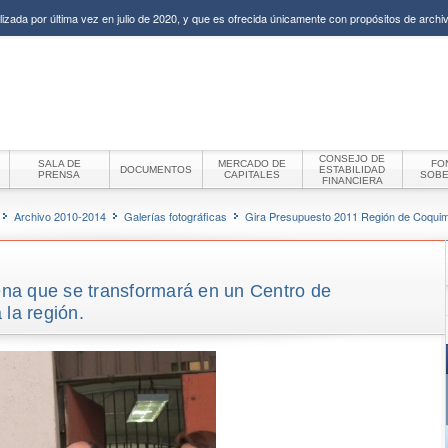
izada por última vez en julio de 2020, y que es ofrecida únicamente con propósitos de archiv
CONSEJO DE
SALA DE
MERCADO DE
FO
DOCUMENTOS
ESTABILIDAD
PRENSA
CAPITALES
SOB
FINANCIERA
Archivo 2010-2014
Galerías fotográficas
Gira Presupuesto 2011 Región de Coqui
rena que se transformará en un Centro de
 la región.