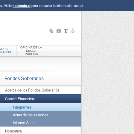
o. Visite
para consultar la información actual.
hacienda.cl
OFICINA DE LA
NDOS
DEUDA
ERANOS
PÚBLICA
Fondos Soberanos
Acerca de los Fondos Soberanos
Comité Financiero
Integrantes
Actas de las sesiones
Informe Anual
Normativa