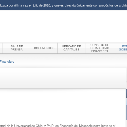
izada por última vez en julio de 2020, y que es ofrecida únicamente con propósitos de archiv
CONSEJO DE
SALA DE
MERCADO DE
FO
DOCUMENTOS
ESTABILIDAD
PRENSA
CAPITALES
SOB
FINANCIERA
Financiero
ustrial de la Universidad de Chile, y Ph.D. en Economía del Massachusetts Institute of