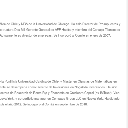
tólica de Chile y MBA de la Universidad de Chicago. Ha sido Director de Presupuestos y
raestructura Dos Mil, Gerente General de AFP Habitat y miembro del Consejo Técnico de
 Actualmente es director de em­presas. Se incorporó al Comité en enero de 2007.
a Pontificia Universidad Católica de Chile, y Master en Ciencias de Matemáticas en
mente se desempeña como Gerente de Inversiones en Nogaleda Inversiones. Ha sido
rectora de Research de Renta Fija y Economía en Credicorp Capital (ex IMTrust), Vice
eva York, y co-portfolio manager en Compass Group LLC en Nueva York. Ha dictado
sde el año 2012. Se incorporó al Comité en septiembre de 2018.