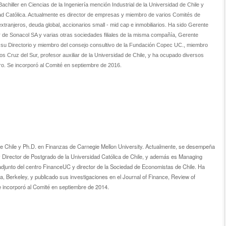
 Bachiller en Ciencias de la Ingeniería mención Industrial de la Universidad de Chile y
ad Católica. Actualmente es director de empresas y miembro de varios Comités de
extranjeros, deuda global, accionarios small - mid cap e inmobiliarios. Ha sido Gerente
 de Sonacol SA y varias otras sociedades filiales de la misma compañía, Gerente
su Directorio y miembro del consejo consultivo de la Fundación Copec UC., miembro
 Cruz del Sur, profesor auxiliar de la Universidad de Chile, y ha ocupado diversos
ro.
Se incorporó al Comité en septiembre de 2016.
ca de Chile y Ph.D. en Finanzas de Carnegie Mellon University. Actualmente, se desempeña
 Director de Postgrado de la Universidad Católica de Chile, y además es Managing
r adjunto del centro FinanceUC y director de la Sociedad de Economistas de Chile. Ha
ia, Berkeley, y publicado sus investigaciones en el Journal of Finance, Review of
e incorporó al Comité en septiembre de 2014.