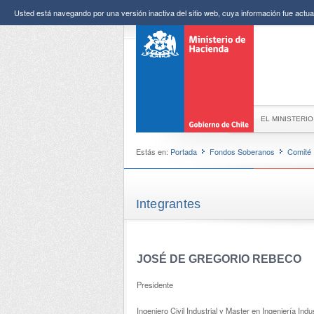
Usted está navegando por una versión inactiva del sitio web, cuya información fue actual
EL MINISTERIO
Estás en:
Portada
Fondos Soberanos
Comité 
Integrantes
JOSÉ DE GREGORIO REBECO
Presidente
Ingeniero Civil Industrial y Master en Ingeniería Ind