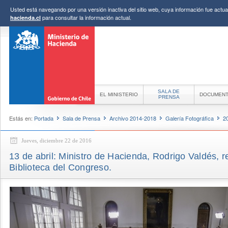
Usted está navegando por una versión inactiva del sitio web, cuya información fue actual
para consultar la información actual.
hacienda.cl
SALA DE
EL MINISTERIO
DOCUMEN
PRENSA
Estás en:
Portada
Sala de Prensa
Archivo 2014-2018
Galería Fotográfica
2
Jueves, diciembre 22 de 2016
13 de abril: Ministro de Hacienda, Rodrigo Valdés, r
Biblioteca del Congreso.