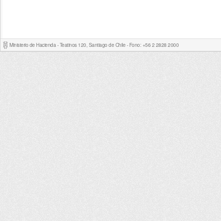
Ministerio de Hacienda - Teatinos 120, Santiago de Chile - Fono: +56 2 2828 2000