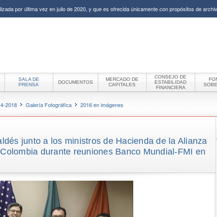
izada por última vez en julio de 2020, y que es ofrecida únicamente con propósitos de archiv
CONSEJO DE
SALA DE
MERCADO DE
FO
DOCUMENTOS
ESTABILIDAD
PRENSA
CAPITALES
SOB
FINANCIERA
14-2018
Galería Fotográfica
2016 en imágenes
aldés junto a los ministros de Hacienda de la Alianza
y Colombia durante reuniones Banco Mundial-FMI en