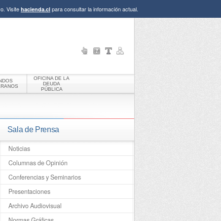
o. Visite
para consultar la información actual.
hacienda.cl
OFICINA DE LA
NDOS
DEUDA
ERANOS
PÚBLICA
Sala de Prensa
Noticias
Columnas de Opinión
Conferencias y Seminarios
Presentaciones
Archivo Audiovisual
Normas Gráficas