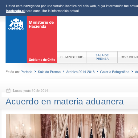
Usted está navegando por una versión inactiva del sitio web, cuya información fue actual
para consultar la información actual.
hacienda.cl
SALA DE
EL MINISTERIO
DOCUMEN
PRENSA
Estás en:
Portada
Sala de Prensa
Archivo 2014-2018
Galería Fotográfica
A
Lunes, junio 30 de 2014
Acuerdo en materia aduanera