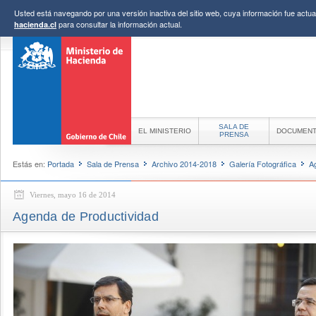
Usted está navegando por una versión inactiva del sitio web, cuya información fue actual
para consultar la información actual.
hacienda.cl
SALA DE
EL MINISTERIO
DOCUMEN
PRENSA
Estás en:
Portada
Sala de Prensa
Archivo 2014-2018
Galería Fotográfica
A
Viernes, mayo 16 de 2014
Agenda de Productividad