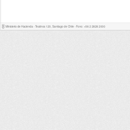
Ministerio de Hacienda - Teatinos 120, Santiago de Chile - Fono: +56 2 2828 2000