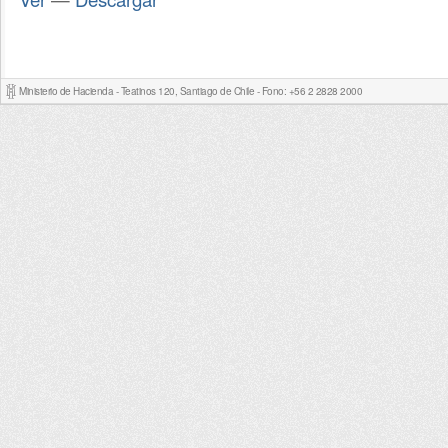
Ministerio de Hacienda - Teatinos 120, Santiago de Chile - Fono: +56 2 2828 2000