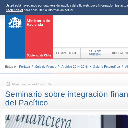
Usted está navegando por una versión inactiva del sitio web, cuya información fue actual
para consultar la información actual.
hacienda.cl
SALA DE
EL MINISTERIO
DOCUMEN
PRENSA
Estás en:
Portada
Sala de Prensa
Archivo 2014-2018
Galería Fotográfica
Al
Miércoles, marzo 11 de 2015
Seminario sobre integración finan
del Pacífico